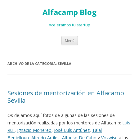
Alfacamp Blog
Aceleramos tu startup
Ir al contenido
Menú
ARCHIVO DE LA CATEGORÍA:
SEVILLA
Sesiones de mentorización en Alfacamp
Sevilla
Os dejamos aquí fotos de algunas de las sesiones de
mentorización realizadas por los mentores de Alfacamp:
Luis
Rull
,
Ignacio Monereo
,
José Luís Antúnez
,
Talal
Benjelloun
,
Alfredo Artiles
,
Alfonso De Cabo
y
Vozwise
a las