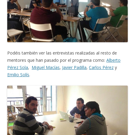
Podéis también ver las entrevistas realizadas al resto de
mentores que han pasado por el programa como:
Alberto
Pérez Sola
,
Miguel Macías
,
Javier Padilla
,
Carlos Pérez
y
Emilio Solís
.